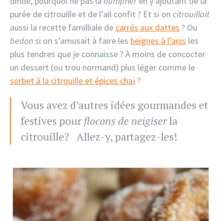
dinde, pourquoi ne pas la
oumpher
en y ajoutant de la
purée de citrouille et de l’ail confit ? Et si on
citrouillait
aussi la recette familliale de
carrés aux dattes
? Ou
bedon
si on s’amusait à faire les
beignes à l’anis
les
plus tendres que je connaisse ? À moins de concocter
un dessert (ou trou normand) plus léger comme le
sorbet à la citrouille et épices chaï
?
Vous avez d’autres idées gourmandes et
festives pour
flocons de neigiser
la
citrouille? Allez-y, partagez-les!