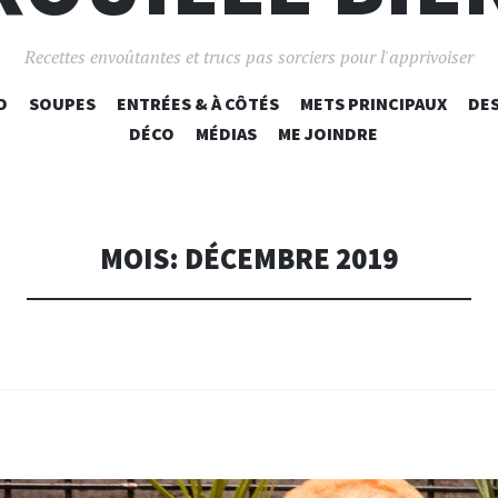
Recettes envoûtantes et trucs pas sorciers pour l'apprivoiser
O
SOUPES
ENTRÉES & À CÔTÉS
METS PRINCIPAUX
DE
DÉCO
MÉDIAS
ME JOINDRE
MOIS:
DÉCEMBRE 2019