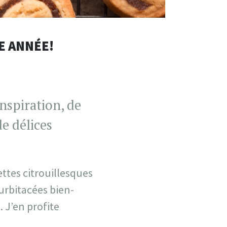
E ANNÉE!
nspiration, de
de délices
ettes citrouillesques
urbitacées bien-
 J’en profite