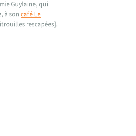
mie Guylaine, qui
e, à son
café Le
itrouilles rescapées].