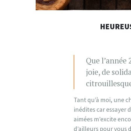
HEUREUS
Que l’année 2
joie, de solid
citrouillesqu
Tant qu’à moi, une ch
inédites car essayer 
aimées m’excite encor
d’ailleurs pour vous 