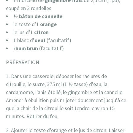
1 morceau de
gingembre frais
de 2,5 cm (1 po),
coupé en 3 rondelles
½
bâton de cannelle
le zeste d’1
orange
le jus d’1
citron
1 blanc d’
oeuf
(facultatif)
rhum brun
(facultatif)
PRÉPARATION
Dans une casserole, déposer les raclures de
citrouille, le sucre, 375 ml (1 ½ tasse) d’eau, la
cardamome, l’anis étoilé, le gingembre et la cannelle.
Amener à ébullition puis mijoter doucement jusqu’à ce
que la chair de la citrouille soit tendre, environ 15
minutes. Retirer du feu.
2. Ajouter le zeste d’orange et le jus de citron. Laisser