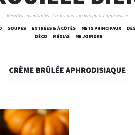
Recettes envoûtantes et trucs pas sorciers pour l'apprivoiser
O
SOUPES
ENTRÉES & À CÔTÉS
ALLER AU CONTENU PRINCIPAL
METS PRINCIPAUX
DE
DÉCO
MÉDIAS
ME JOINDRE
CRÈME BRÛLÉE APHRODISIAQUE