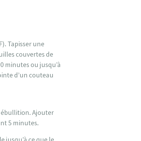
°F). Tapisser une
uilles couvertes de
30 minutes ou jusqu’à
 pointe d’un couteau
 ébullition. Ajouter
ant 5 minutes.
le jusqu’à ce que le