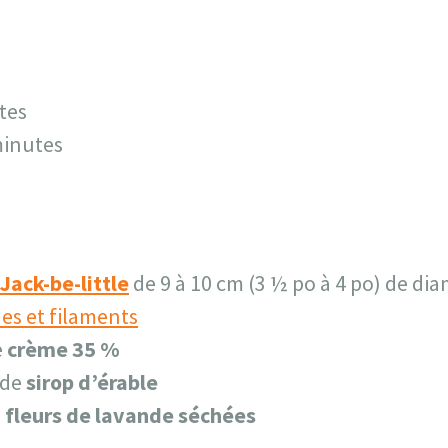
tes
minutes
Jack-be-little
de 9 à 10 cm (3 ½ po à 4 po) de di
nes et filaments
e
crème 35 %
 de
sirop d’érable
e
fleurs de lavande séchées