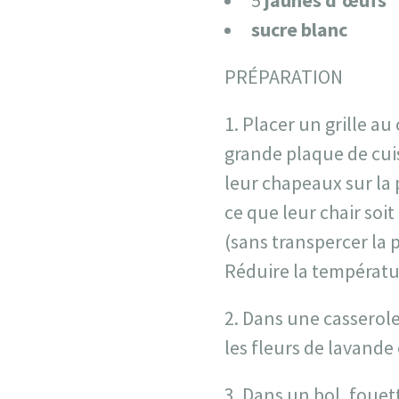
5
jaunes d’œufs
sucre blanc
PRÉPARATION
Placer un grille au 
grande plaque de cui
leur chapeaux sur la 
ce que leur chair soi
(sans transpercer la 
Réduire la températur
2. Dans une casserole
les fleurs de lavande
3. Dans un bol, fouett