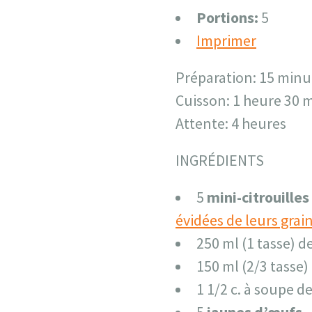
Portions:
5
Imprimer
Préparation: 15 minu
Cuisson: 1 heure 30 
Attente: 4 heures
INGRÉDIENTS
5
mini-citrouilles
évidées de leurs grai
250 ml (1 tasse) d
150 ml (2/3 tasse)
1 1/2 c. à soupe d