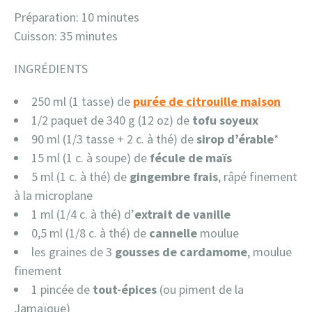
Préparation: 10 minutes
Cuisson: 35 minutes
INGRÉDIENTS
250 ml (1 tasse) de
purée de citrouille maison
1/2 paquet de 340 g (12 oz) de
tofu soyeux
90 ml (1/3 tasse + 2 c. à thé) de
sirop d’érable
*
15 ml (1 c. à soupe) de
fécule de maïs
5 ml (1 c. à thé) de
gingembre frais
, râpé finement
à la microplane
1 ml (1/4 c. à thé) d’
extrait de vanille
0,5 ml (1/8 c. à thé) de
cannelle
moulue
les graines de 3
gousses de cardamome
, moulue
finement
1 pincée de
tout-épices
(ou piment de la
Jamaïque)